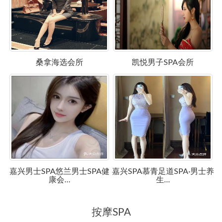
桑拿海选会所
凯悦男子SPA会所
嘉兴男士SPA悠兰男士SPA健
嘉兴SPA慕青足道SPA·男士养
康会…
生…
按摩SPA