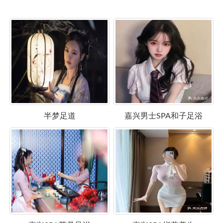
半梦足道
嘉兴男士SPA和子足浴