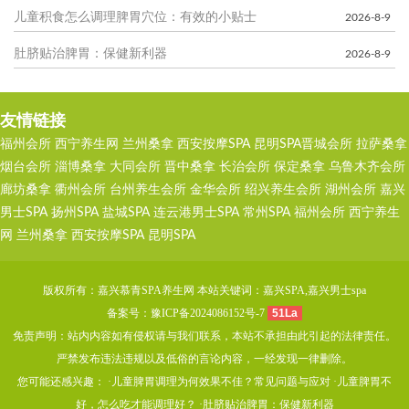
儿童积食怎么调理脾胃穴位：有效的小贴士
2026-8-9
肚脐贴治脾胃：保健新利器
2026-8-9
友情链接
福州会所
西宁养生网
兰州桑拿
西安按摩SPA
昆明SPA
晋城会所
拉萨桑拿
烟台会所
淄博桑拿
大同会所
晋中桑拿
长治会所
保定桑拿
乌鲁木齐会所
廊坊桑拿
衢州会所
台州养生会所
金华会所
绍兴养生会所
湖州会所
嘉兴
男士SPA
扬州SPA
盐城SPA
连云港男士SPA
常州SPA
福州会所
西宁养生
网
兰州桑拿
西安按摩SPA
昆明SPA
版权所有：嘉兴慕青SPA养生网 本站关键词：嘉兴SPA,嘉兴男士spa
备案号：
豫ICP备2024086152号-7
51La
免责声明：站内内容如有侵权请与我们联系，本站不承担由此引起的法律责任。
严禁发布违法违规以及低俗的言论内容，一经发现一律删除。
您可能还感兴趣： ·
儿童脾胃调理为何效果不佳？常见问题与应对
·
儿童脾胃不
好，怎么吃才能调理好？
·
肚脐贴治脾胃：保健新利器